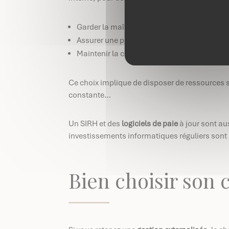
Garder la maîtrise complète du processus 
Assurer une proximité avec les équipes
Maintenir la confidentialité des données
Ce choix implique de disposer de ressources su
constante…
Un SIRH et des
logiciels de paie
à jour sont aus
investissements informatiques réguliers sont 
Bien choisir son 