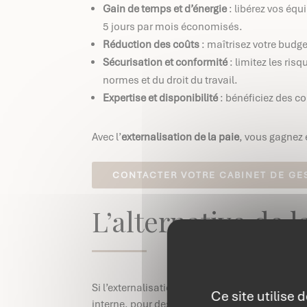
Gain de temps et d’énergie
: libérez vos équ
5 jours par mois économisés.
Réduction des coûts
: maîtrisez votre budge
Sécurisation et conformité
: limitez les ris
normes et du droit du travail.
Expertise et disponibilité
: bénéficiez des 
Avec l’
externalisation de la paie
, vous gagnez 
CONTACTER VOTRE CABINET DE GES
L’alternative de l
Si l’externalisation vers un
cabinet de gestion 
Ce site utilise
interne, pour des raisons évidentes :