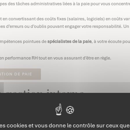
ipes des tâches administratives liées à la paie pour vous concentr
t en convertissant des coûts fixes (salaires, logiciels) en coûts va
ques d’erreurs ou d’oublis pouvant engager votre responsabilité. U
compétences pointues de
spécialistes de la paie
, à votre écoute 
en performance RH tout en vous assurant d’être en règle.
TION DE PAIE
a gestion interne
de paie
présente de nombreux bénéfices, certaines entreprises cho
 des cookies et vous donne le contrôle sur ceux qu