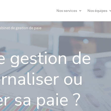
Nos services
Nos équipes
binet de gestion de paie
e gestion de
ernaliser ou
er sa paie ?