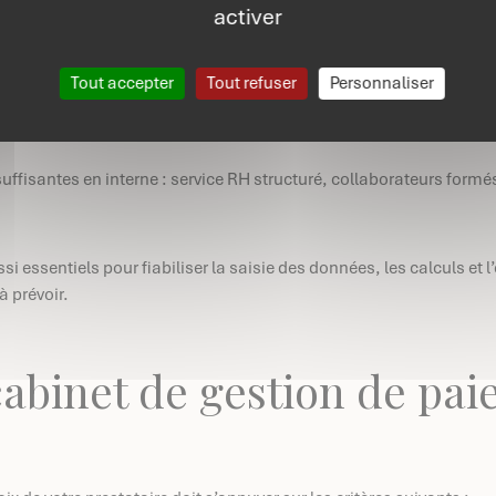
activer
paie
Tout accepter
Tout refuser
Personnaliser
ffisantes en interne : service RH structuré, collaborateurs formés 
si essentiels pour fiabiliser la saisie des données, les calculs et l
à prévoir.
cabinet de gestion de pai