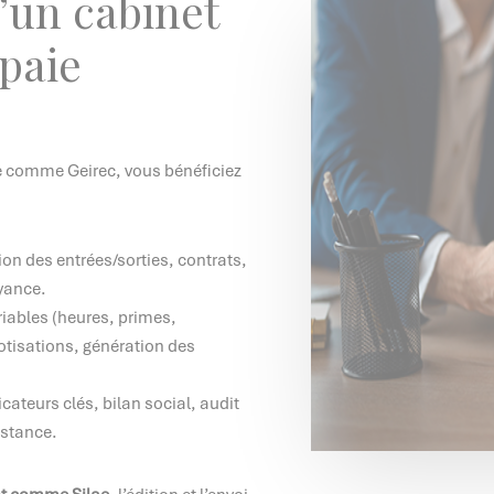
’un cabinet
 paie
re comme Geirec, vous bénéficiez
ion des entrées/sorties, contrats,
oyance.
riables (heures, primes,
cotisations, génération des
icateurs clés, bilan social, audit
istance.