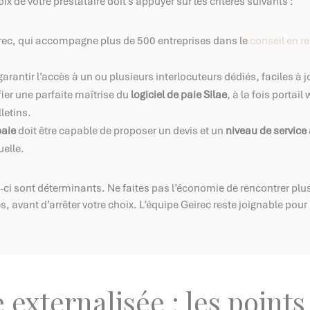
hoix de votre prestataire doit s’appuyer sur les critères suivants :
ec, qui accompagne plus de 500 entreprises dans le
conseil en 
 garantir l’accès à un ou plusieurs interlocuteurs dédiés, faciles à
ifier une parfaite maîtrise du
logiciel de paie Silae
, à la fois portail
letins.
paie
doit être capable de proposer un devis et un
niveau de service
uelle.
ux-ci sont déterminants. Ne faites pas l’économie de rencontrer plu
és, avant d’arrêter votre choix. L’équipe Geirec reste joignable po
 externalisée : les points