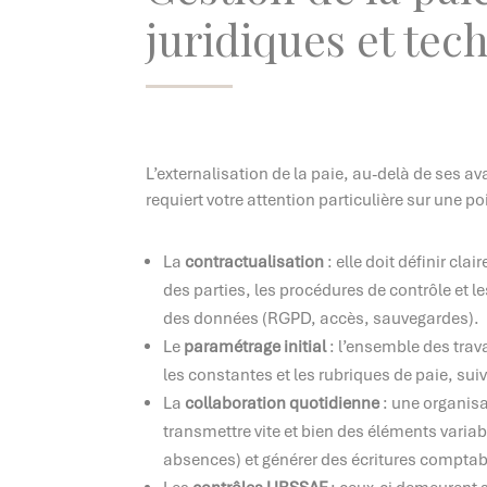
juridiques et tec
L’externalisation de la paie, au-delà de ses a
requiert votre attention particulière sur une p
La
contractualisation
: elle doit définir cla
des parties, les procédures de contrôle et l
des données (RGPD, accès, sauvegardes).
Le
paramétrage initial
: l’ensemble des trav
les constantes et les rubriques de paie, suiv
La
collaboration quotidienne
: une organisa
transmettre vite et bien des éléments varia
absences) et générer des écritures comptab