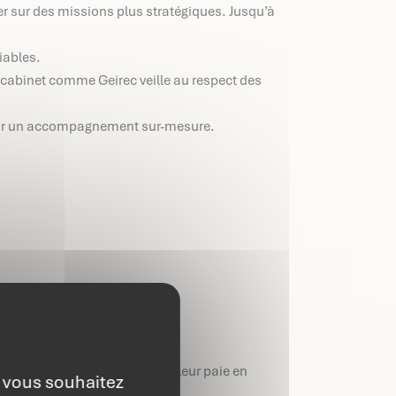
er sur des missions plus stratégiques. Jusqu’à
riables.
n cabinet comme Geirec veille au respect des
pour un accompagnement sur-mesure.
isissent néanmoins de gérer leur paie en
e vous souhaitez