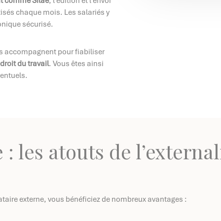
ant comme Silae
, l’édition et l’envoi
sés chaque mois. Les salariés y
onique sécurisé.
s accompagnent pour fiabiliser
u
droit du travail
. Vous êtes ainsi
ventuels.
 : les atouts de l’external
ataire externe, vous bénéficiez de nombreux avantages :