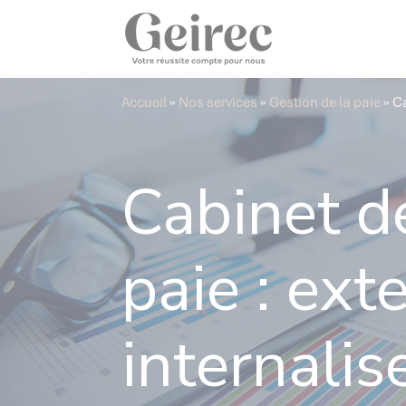
Panneau de gestion des cookies
Accueil
»
Nos services
»
Gestion de la paie
»
Ca
Cabinet d
paie : ext
internalis