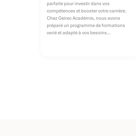
parfaite pour investir dans vos
compétences et booster votre carrière.
Chez Geirec Académie, nous avons
préparé un programme de formations
varié et adapté à vos besoins
professionnels. Que vous souhaitiez
acquérir de nouvelles compétences, vous
spécialiser dans un domaine précis ou
renforcer votre expertise, nos sessions du
premier trimestre sont conçues pour vous
offrir un apprentissage concret et
immédiatement applicable. Pour plus
d’informations, contactez :
contact@academie.geirec.com