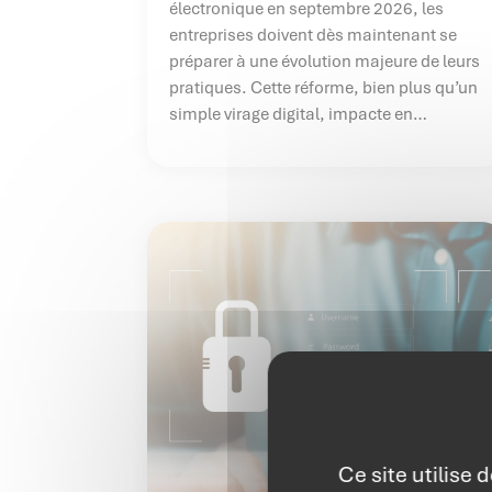
électronique en septembre 2026, les
entreprises doivent dès maintenant se
préparer à une évolution majeure de leurs
pratiques. Cette réforme, bien plus qu’un
simple virage digital, impacte en
profondeur les procédures internes et les
outils de gestion. Découvrez comment
anticiper ces changements et
transformer cette contrainte
réglementaire en véritable opportunité
grâce à une formation adaptée.
Ce site utilise