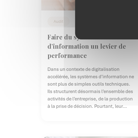
Audit
Faire du système
d’information un levier de
performance
Dans un contexte de digitalisation
accélérée, les systèmes d’information ne
sont plus de simples outils techniques.
Ils structurent désormais l’ensemble des
activités de l’entreprise, de la production
à la prise de décision. Pourtant, leur
complexité croissante et leur
interconnexion exposent les
organisations à des risques multiples,
souvent sous-estimés.