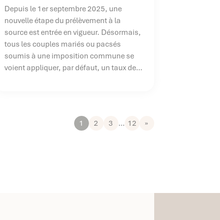
Depuis le 1er septembre 2025, une
nouvelle étape du prélèvement à la
source est entrée en vigueur. Désormais,
tous les couples mariés ou pacsés
soumis à une imposition commune se
voient appliquer, par défaut, un taux de
prélèvement individualisé. L’objectif de
cette nouvelle règle : une répartition plus
équitable de l’impôt entre les conjoints,
en tenant compte de leurs revenus
1
2
3
…
12
»
respectifs.