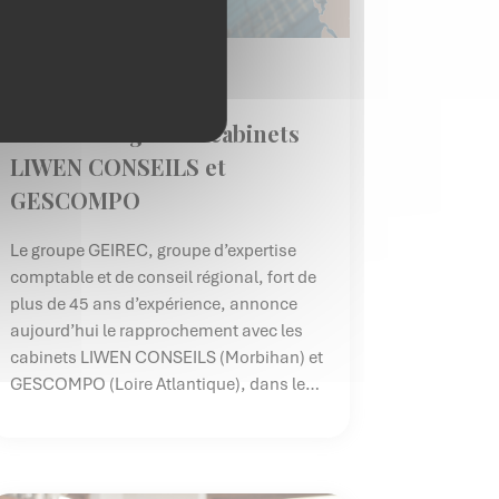
Info Groupe
Geirec intègre les cabinets
LIWEN CONSEILS et
GESCOMPO
Le groupe GEIREC, groupe d’expertise
comptable et de conseil régional, fort de
plus de 45 ans d’expérience, annonce
aujourd’hui le rapprochement avec les
cabinets LIWEN CONSEILS (Morbihan) et
GESCOMPO (Loire Atlantique), dans le
cadre de deux opérations stratégiques de
croissance externe visant à renforcer son
implantation sur l’ensemble du territoire.