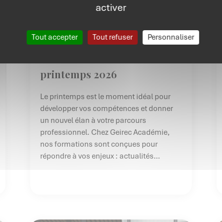
activer
Actualités
Tout accepter
Tout refuser
Personnaliser
Formations Geirec Académie
printemps 2026
Le printemps est le moment idéal pour
développer vos compétences et donner
un nouvel élan à votre parcours
professionnel. Chez Geirec Académie,
nos formations sont conçues pour
répondre à vos enjeux : actualités
réglementaires, évolutions métiers et
montée en compétences. Elles
combinent théorie, cas pratiques et
échanges pour une application concrète.
Investissez dans votre avenir