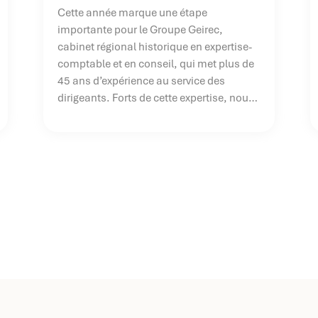
Cette année marque une étape
importante pour le Groupe Geirec,
cabinet régional historique en expertise-
comptable et en conseil, qui met plus de
45 ans d’expérience au service des
dirigeants. Forts de cette expertise, nous
avons souhaité aller plus loin dans notre
accompagnement en créant notre propre
centre de formation professionnelle :
Geirec Académie.