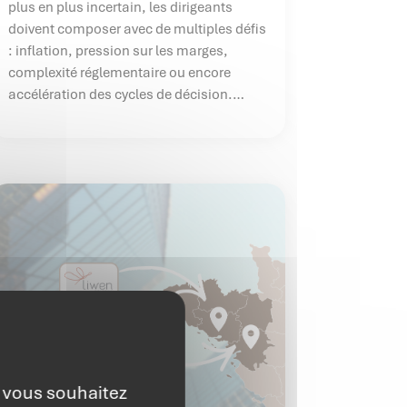
plus en plus incertain, les dirigeants
doivent composer avec de multiples défis
: inflation, pression sur les marges,
complexité réglementaire ou encore
accélération des cycles de décision.
Dans ce contexte, la performance
financière ne se limite plus à la
production de chiffres : elle devient un
véritable outil de pilotage stratégique.
e vous souhaitez