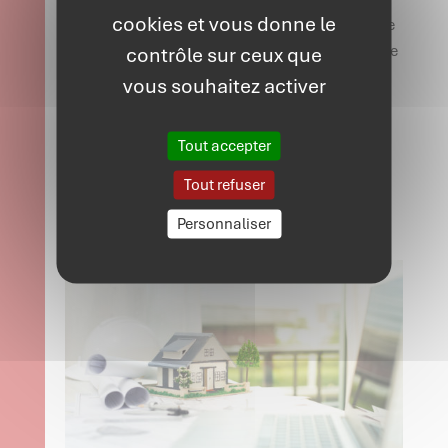
cookies et vous donne le
Evaluation annuelle consolidée de l’ensemble
de votre patrimoine : évaluation du patrimoine
contrôle sur ceux que
détenu directement et indirectement
vous souhaitez activer
Comparaison annuelle
Tout accepter
En complément de ces missions, le cabinet
GEIREC peut vous proposer des services de
Tout refuser
domiciliation, une adresse mail dédiée, et des
Personnaliser
solutions de conservations de données.