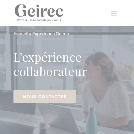
Panneau de gestion des cookies
Accueil
Accueil
Accueil
»
»
»
Expérience Geirec
Expérience Geirec
Expérience Geirec
L’expérience
collaborateur
NOUS CONTACTER