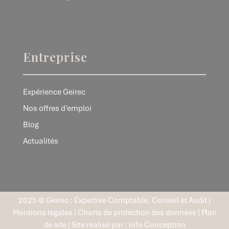
Entreprise
Expérience Geirec
Nos offres d’emploi
Blog
Actualités
2025 © Geirec : Expertise Comptable, Conseil et Audit |
Mentions légales
|
Charte de protection des données
|
Plan
de site
| Site réalisé par :
Info Conception