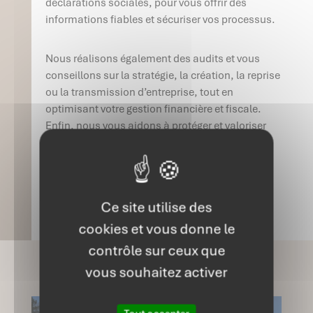
déclarations sociales, pour vous offrir des
informations fiables et sécuriser vos processus.
Nous réalisons également des audits et vous
conseillons sur la stratégie, la création, la reprise
ou la transmission d’entreprise, tout en
optimisant votre gestion financière et fiscale.
Enfin, nous vous aidons à protéger et valoriser
votre patrimoine personnel et professionnel,
pour un accompagnement complet et sur
mesure.
Ce site utilise des
cookies et vous donne le
contrôle sur ceux que
vous souhaitez activer