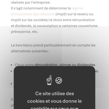
réalisés par l’entreprise.
Il s’agit notamment de déterminer le
régime
d’imposition des résultats
(impôt sur le revenu ou
impôt sur les sociétés) le choix entre rémunération
et dividende, la souscription à certaines couvertures
prévoyance, etc.
Le livre blanc prend particulièrement en compte les
alternatives suivantes :
Choix entre
rémunération, primes ou dividendes
Choix entre
dividendes ou plus-values sur cession
de titres
Constitution d’une
société holding
Ce site utilise des
Il faut savoir qu’un dirigeant d’entreprise peut tirer
cookies et vous donne le
plusieurs formes de revenus de son activité. Selon
contrôle sur ceux que