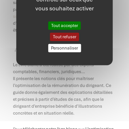
sa situation sociale et fiscale, il peut d’ailleurs les
vous souhaitez activer
panacher entre elles. Devant des
législations
sociales
et fiscales complexes, la solution est loin
d’être unique pour un dirigeant et chaque cas doit
Tout accepter
être adapté.
Tout refuser
A propos du livre blanc
Personnaliser
Le livre blanc a été réalisé par des experts
comptables, financiers, juridiques…
Il présente les notions clés pour maîtriser
l’optimisation de la rémunération du dirigeant. Ce
guide donne également des explications détaillées
et précises à partir d’études de cas, afin que le
dirigeant d’entreprise bénéficie d’illustrations
concrètes et en situation réelle.