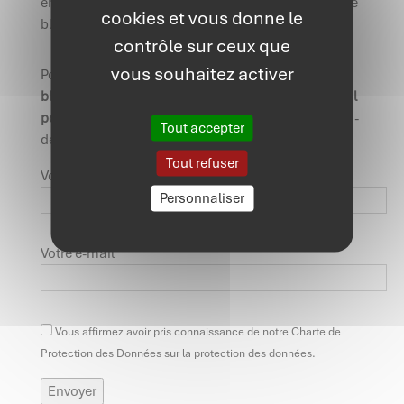
entreprise innovante, c’est le moment de lire ce livre
cookies et vous donne le
blanc !
contrôle sur ceux que
vous souhaitez activer
Pour
télécharger notre livre
blanc
sur
L’environnement financier, fiscal et social
pour monter sa start-up
, complétez le formulaire ci-
Tout accepter
dessous :
Tout refuser
Votre nom
Personnaliser
Votre e-mail
Vous affirmez avoir pris connaissance de notre Charte de
Protection des Données sur la protection des données.