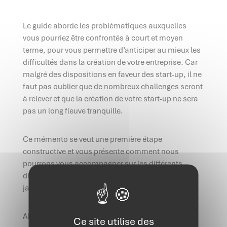
Le guide aborde les problématiques auxquelles
vous pourriez être confrontés à court et moyen
terme, pour vous permettre d’anticiper au mieux les
difficultés dans la création de votre entreprise. Car
malgré des dispositions en faveur des start-up, il ne
faut pas oublier que de nombreux challenges seront
à relever et que la création de votre start-up ne sera
pas un long fleuve tranquille.
Ce mémento se veut une première étape
constructive et vous présente comment nous
pourrons vous accompagner sur les différents
dispositifs fiscaux, sociaux et financiers qui
jalonneront votre route de développeur d’idées.
Alors si vous avez un projet de création de jeune
Ce site utilise des