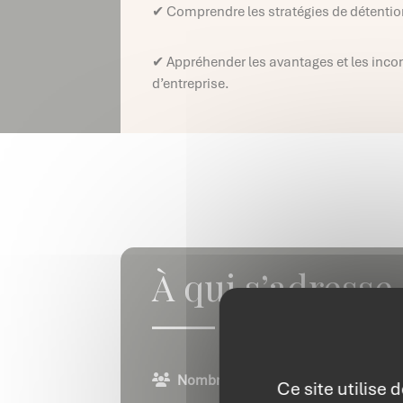
✔ Comprendre les stratégies de détention
✔ Appréhender les avantages et les incon
d’entreprise.
À qui s’adresse
Nombre de participants :
Entre 15 e
Ce site utilise