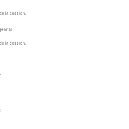
 de la cession.
geants :
 de la cession.
.
e.