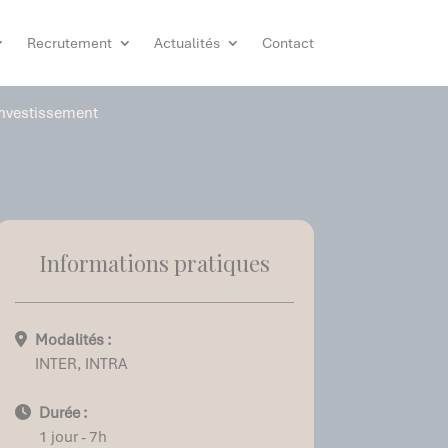
Recrutement
Actualités
Contact
’investissement
Informations pratiques
Modalités :
INTER, INTRA
Durée :
1 jour - 7h