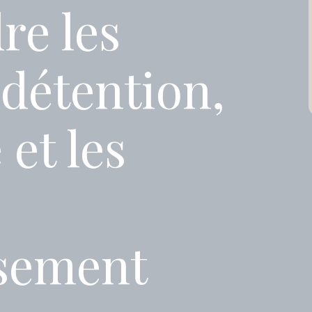
e les
détention,
 et les
ssement