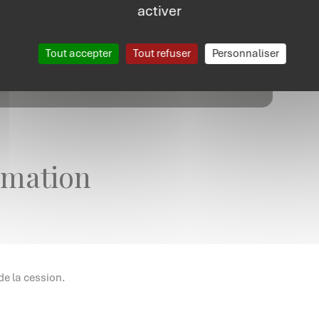
activer
Prérequis :
Connaissances générales en immobilier
Tout accepter
Tout refuser
Personnaliser
ivés
rmation
 de la cession.