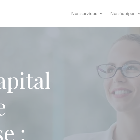
Nos services
Nos équipes
apital
e
e :