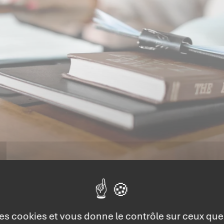
 des cookies et vous donne le contrôle sur ceux qu
de la gestion du capital humain