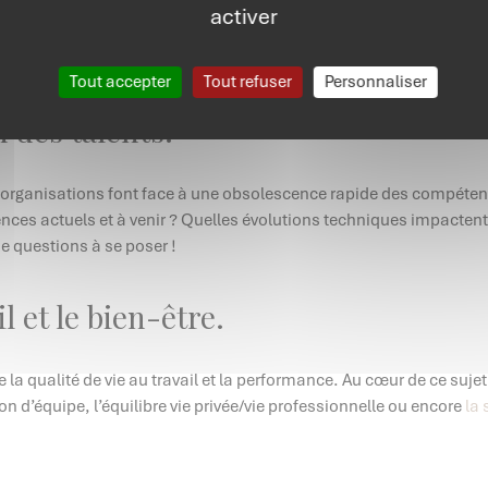
activer
s enjeux professionnels et personnels.
Tout accepter
Tout refuser
Personnaliser
n des talents.
es organisations font face à une obsolescence rapide des compéten
ences actuels et à venir ? Quelles évolutions techniques impacte
de questions à se poser !
l et le bien-être.
e la qualité de vie au travail et la performance. Au cœur de ce sujet
 d’équipe, l’équilibre vie privée/vie professionnelle ou encore
la 