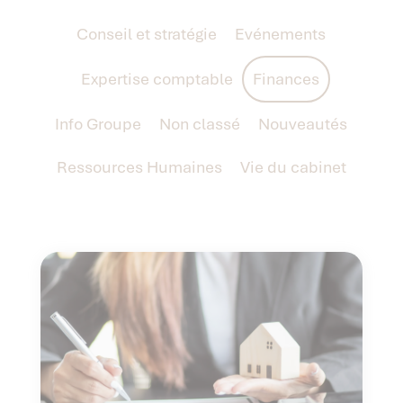
Conseil et stratégie
Evénements
Expertise comptable
Finances
Info Groupe
Non classé
Nouveautés
Ressources Humaines
Vie du cabinet