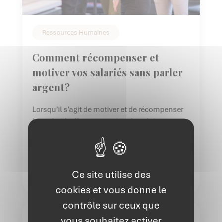
Ressources Humaines
Comment récompenser et
motiver vos salariés sans parler
argent?
Lorsqu’il s’agit de motiver et de récompenser
les salariés, l’augmentation de salaire
apparaît comme une évidence. Pourtant, il
existe bien d’autres moyens qui, à en croire les
études en matière d’attentes des travailleurs,
sont des leviers on ne peut plus efficaces !
Ce site utilise des
Voyons ça de plus près. Pourquoi est-ce
cookies et vous donne le
important de récompenser et motiver les […]
contrôle sur ceux que
vous souhaitez activer