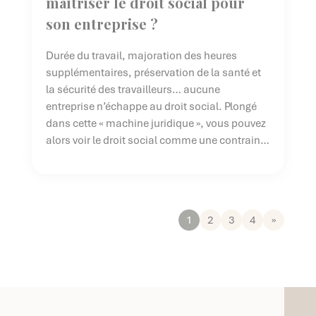
maîtriser le droit social pour
son entreprise ?
Durée du travail, majoration des heures
supplémentaires, préservation de la santé et
la sécurité des travailleurs… aucune
entreprise n’échappe au droit social. Plongé
dans cette « machine juridique », vous pouvez
alors voir le droit social comme une contrainte
administrative qu’il vous faut maîtriser.
Pourtant, c’est aussi une opportunité pour
vous de faire de meilleurs […]
1
2
3
4
»